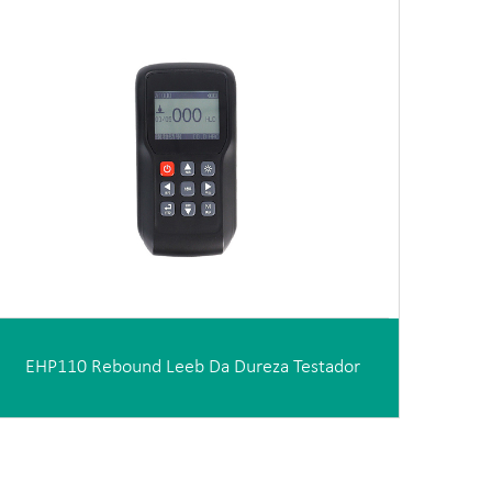
EHP110 Rebound Leeb Da Dureza Testador