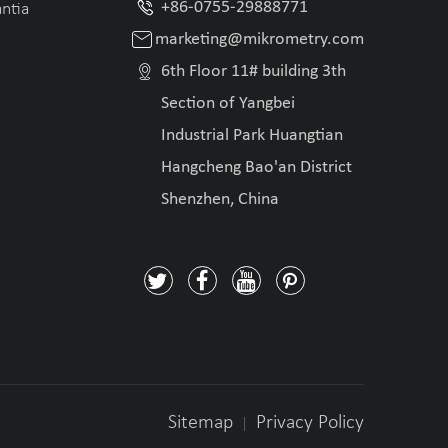

+86-0755-29888771
antia

marketing@mikrometry.com

6th Floor 11# building 3th
Section of Yangbei
Industrial Park Huangtian
Hangcheng Bao'an District
Shenzhen, China




Sitemap
Privacy Policy
|