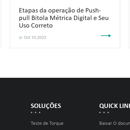
Etapas da operação de Push-
pull Bitola Métrica Digital e Seu
Uso Correto
Oct 10,2022

SOLUÇÕES
QUICK LIN
Teste de Torque
Baixar O docu