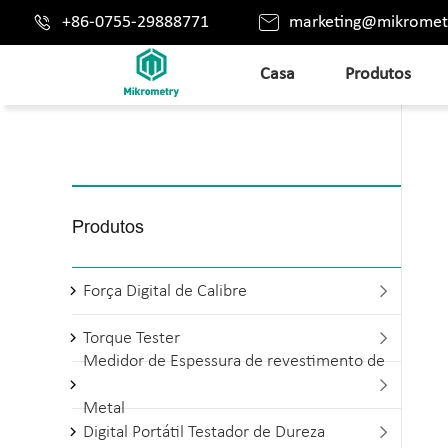


+86-0755-29888771
marketing@mikromet
Casa
Produtos
Produtos
Força Digital de Calibre

Torque Tester

Medidor de Espessura de revestimento de

Metal
Digital Portátil Testador de Dureza
